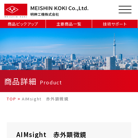
商品ピックアップ
主要商品一覧
技術サポート
商品詳細
Product
TOP
>
AIMsight 赤外顕微鏡
AIMsight 赤外顕微鏡