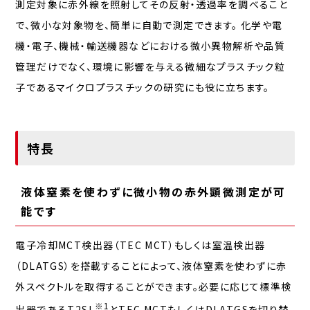
測定対象に赤外線を照射してその反射・透過率を調べること
で、微小な対象物を、簡単に自動で測定できます。 化学や電
機・電子、機械・輸送機器などにおける微小異物解析や品質
管理だけでなく、環境に影響を与える微細なプラスチック粒
子であるマイクロプラスチックの研究にも役に立ちます。
特長
液体窒素を使わずに微小物の赤外顕微測定が可
能です
電子冷却MCT検出器（TEC MCT）もしくは室温検出器
（DLATGS）を搭載することによって、液体窒素を使わずに赤
外スペクトルを取得することができます。必要に応じて標準検
※1
出器であるT2SL
とTEC MCTもしくはDLATGSを切り替