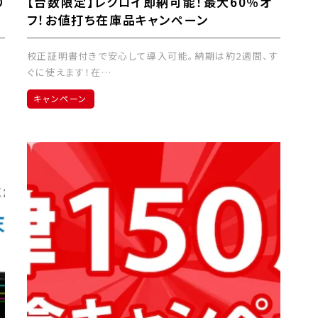
り
【台数限定】レクロイ即納可能！最大60％オ
フ！お値打ち在庫品キャンペーン
校正証明書付きで安心して導入可能。納期は約2週間、す
ぐに使えます！在…
キャンペーン