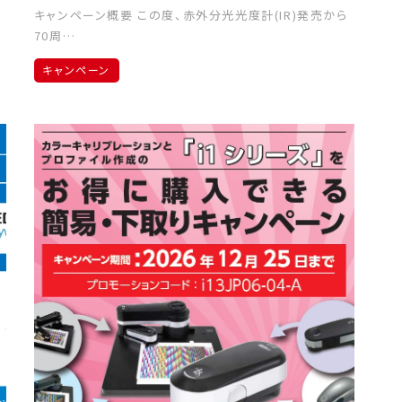
キャンペーン概要 この度、赤外分光光度計(IR)発売から
70周…
キャンペーン