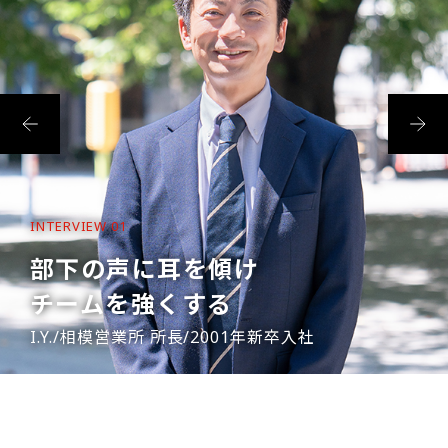
INTERVIEW 01
部下の声に耳を傾け
チームを強くする
I.Y./相模営業所 所長/2001年新卒入社