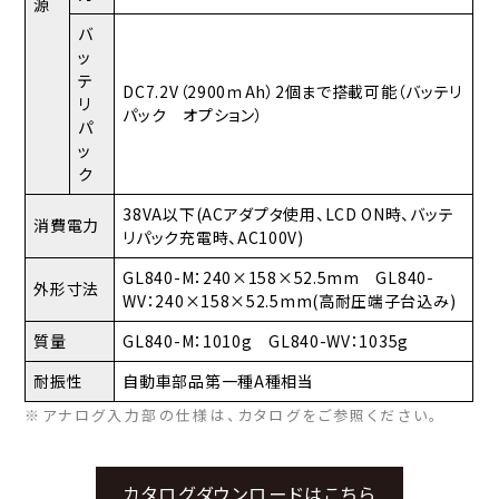
源
バ
ッ
テ
DC7.2V（2900ｍAh）2個まで搭載可能（バッテリ
リ
パック オプション）
パ
ッ
ク
38VA以下(ACアダプタ使用、LCD ON時、バッテ
消費電力
リパック充電時、AC100V)
GL840-M：240×158×52.5mm GL840-
外形寸法
WV：240×158×52.5mm(高耐圧端子台込み)
質量
GL840-M：1010g GL840-WV：1035g
耐振性
自動車部品第一種A種相当
※アナログ入力部の仕様は、カタログをご参照ください。
カタログダウンロードはこちら