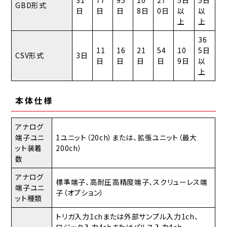
31
77
95
10
27
5日
5日
GBD形式
日
日
日
8日
0日
以
以
上
上
36
11
16
21
54
10
5日
CSV形式
3日
日
日
日
日
9日
以
上
本体仕様
アナログ
端子ユニ
1ユニット（20ch）または、拡張ユニット（最大
ット装着
200ch）
数
アナログ
標準端子、高耐圧高精度端子、スクリューレス端
端子ユニ
子（オプション）
ット種類
トリガ入力1chまたは外部サンプル入力1ch、
ロジック入力4chまたはパルス入力4ch