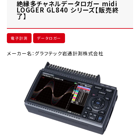
絶縁多チャネルデータロガー midi
LOGGER GL840 シリーズ【販売終
了】
電子計測
データロガー
メーカー名：グラフテック岩通計測株式会社