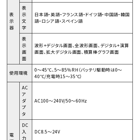
表
表
示
日本語・英語・フランス語・ドイツ語・中国語・韓国
示
文
語・ロシア語・スペイン語
器
字
表
示
波形+デジタル画面、全波形画面、デジタル+演算
画
画面、拡大デジタル画面、積算棒グラフ画面
面
0～45℃、5～85％RH（バッテリ駆動時は0～
使用環境
40℃/充電時15～35℃）
AC
ア
ダ
AC100～240V/50～60Hz
プ
タ
DC
入
DC8.5～24V
電
力