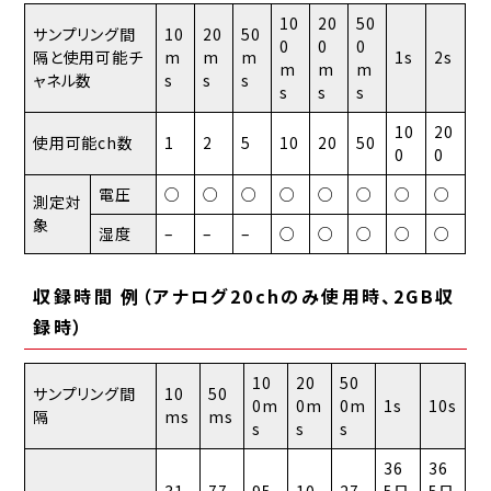
10
20
50
サンプリング間
10
20
50
0
0
0
隔と使用可能チ
m
m
m
1s
2s
m
m
m
ャネル数
s
s
s
s
s
s
10
20
使用可能ch数
1
2
5
10
20
50
0
0
電圧
○
○
○
○
○
○
○
○
測定対
象
湿度
–
–
–
○
○
○
○
○
収録時間 例（アナログ20chのみ使用時、2GB収
録時）
10
20
50
サンプリング間
10
50
0m
0m
0m
1s
10s
隔
ms
ms
s
s
s
36
36