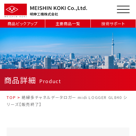
商品ピックアップ
主要商品一覧
技術サポート
商品詳細
Product
TOP
>
絶縁多チャネルデータロガー midi LOGGER GL840 シ
リーズ【販売終了】