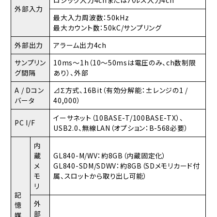
外部入力
最大入力周波数：50kHz
最大カウント数：50kC/サンプリング
外部出力
アラーム出力4ch
サンプリン
10ms～1h（10～50msは電圧のみ、ch数制限
グ間隔
あり）、外部
A / Dコン
⊿Σ方式、16Bit（有効分解能：±レンジの1 /
バータ
40,000）
イーサネット（10BASE-T/100BASE-TX）、
PC I/F
USB2.0、無線LAN（オプション：B-568必要）
内
蔵
GL840-M/WV：約8GB（内蔵固定化）
メ
GL840-SDM/SDWV：約8GB（SDメモリカード付
モ
属、スロットから取り出し可能）
リ
記
外
憶
部
媒