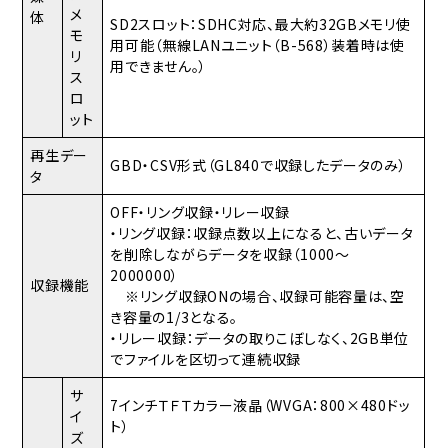
メ
体
SD2スロット：SDHC対応、最大約32GBメモリ使
モ
用可能（無線LANユニット（B-568）装着時は使
リ
用できません。）
ス
ロ
ット
再生デー
GBD・CSV形式（GL840で収録したデータのみ）
タ
OFF・リング収録・リレー収録
・リング収録：収録点数以上になると、古いデータ
を削除しながらデータを収録（1000～
2000000）
収録機能
※リング収録ONの場合、収録可能容量は、空
き容量の1/3となる。
・リレー収録：データの取りこぼしなく、2GB単位
でファイルを区切って連続収録
サ
7インチＴＦＴカラー液晶（WVGA：800×480ドッ
イ
ト）
ズ