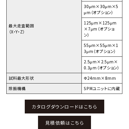
30μm×30μm×5
μm（オプション）
125μm×125μm
最大走査範囲
×7μm（オプショ
（X・Y・Z）
ン）
55μm×55μm×1
3μm（オプション）
2.5μm×2.5μm×
0.3μm（オプション）
試料最大形状
Φ24mm×8mm
除振機構
SPMユニットに内蔵
カタログダウンロードはこちら
見積依頼はこちら