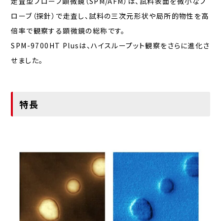
走査型プローブ顕微鏡（SPM/AFM）は、試料表面を微小なプ
ローブ（探針）で走査し、試料の三次元形状や局所的物性を高
倍率で観察する顕微鏡の総称です。
SPM-9700HT Plusは、ハイスループット観察をさらに進化さ
せました。
特長