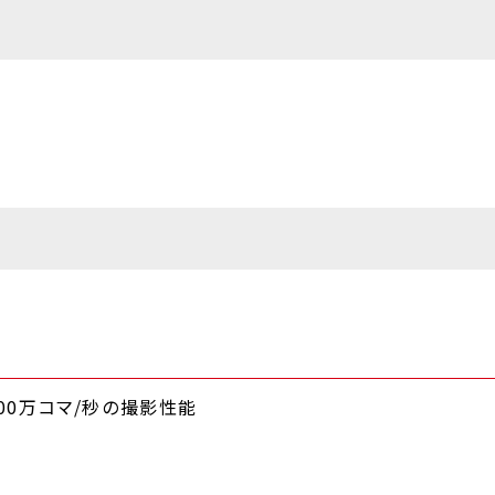
100万コマ/秒の撮影性能