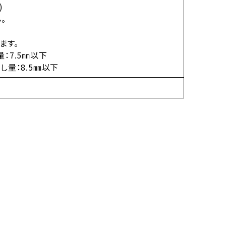
)
。
ます。
：7.5㎜以下
量：8.5㎜以下
）