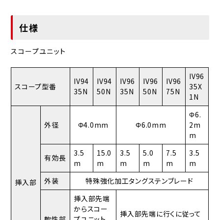
仕様
スコープユニット
IV96
IV94
IV94
IV96
IV96
IV96
スコープ型番
35X
35N
50N
35N
50N
75N
1N
Φ6.
外径
Φ4.0mm
Φ6.0mm
2m
m
3.5
15.0
3.5
5.0
7.5
3.5
有効長
m
m
m
m
m
m
外装
特殊強化加工タングステンブレード
挿入部
挿入部先端
からスコー
挿入部先端に行くに従って
軟性部
プユニット