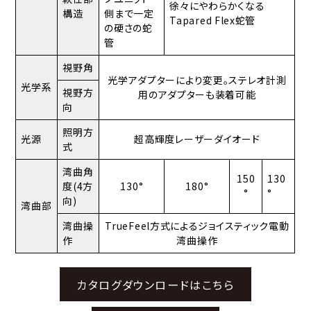
徐々にやわらかくなる
構造
側まで一定
Tapared Flex蛇管
の硬さの蛇
管
視野角
光学アダプターにより変更。ステレオ計測
光学系
視野方
用のアダプターも装着可能
向
照明方
光源
超高輝度レーザーダイオード
式
湾曲角
150
130
度(4方
130°
180°
°
°
向)
湾曲部
湾曲操
TrueFeel方式によるジョイスティック電動
作
湾曲操作
カタログダウンロードはこちら