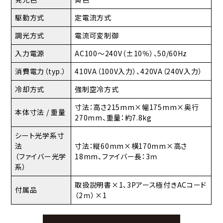
駆動方式
定電流方式
調光方式
電流可変制御
入力電源
AC100～240V（±10％）、50/60Hz
消費電力（typ.）
410VA（100V入力）、420VA（240V入力）
冷却方式
強制空冷方式
寸法：高さ215mm×幅175mm×奥行
本体寸法 / 重量
270mm、重量：約7.8kg
シート光学系寸
法
寸法：縦60mm×横170mm×高さ
（ファイバー光学
18mm、ファイバー長：3ｍ
系）
取扱説明書×1、3Pアース極付きACコード
付属品
（2ｍ）×1