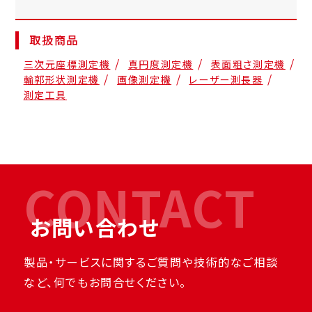
取扱商品
三次元座標測定機
真円度測定機
表面粗さ測定機
輸郭形状測定機
画像測定機
レーザー測長器
測定工具
CONTACT
お問い合わせ
製品・サービスに関するご質問や技術的なご相談
など、何でもお問合せください。