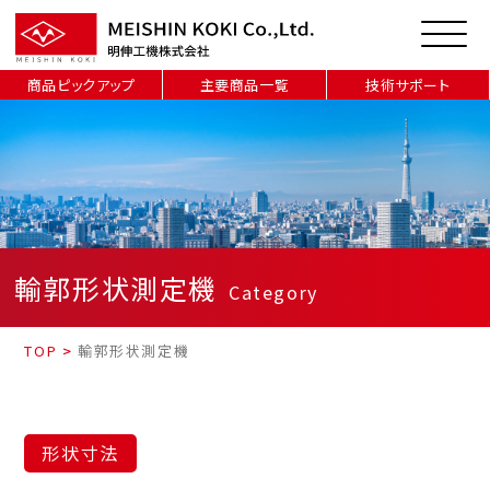
商品ピックアップ
主要商品一覧
技術サポート
輸郭形状測定機
Category
TOP
>
輸郭形状測定機
形状寸法