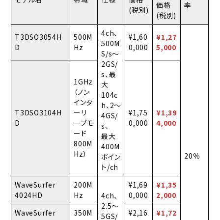
価格
率
(税別)
(税別)
4ch、
T3DSO3054H
500M
¥1,60
¥1,27
500M
D
Hz
0,000
5,000
S/s〜
2GS/
s、最
1GHz
大
（ノン
104c
インタ
h、2〜
T3DSO3104H
ーリ
¥1,75
¥1,39
4GS/
D
ーブモ
0,000
4,000
s、
ード
最大
800M
400M
Hz）
20％
ポイン
ト/ch
WaveSurfer
200M
¥1,69
¥1,35
4024HD
Hz
0,000
2,000
4ch、
2.5〜
WaveSurfer
350M
¥2,16
¥1,72
5GS/