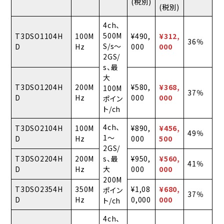
(税別)
(税別)
4ch、
500M
T3DSO1104H
100M
¥490,
¥312,
36％
S/s〜
D
Hz
000
000
2GS/
s、最
大
T3DSO1204H
200M
¥580,
¥368,
100M
37％
D
Hz
000
000
ポイン
ト/ch
4ch、
T3DSO2104H
100M
¥890,
¥456,
49％
1〜
D
Hz
000
500
2GS/
T3DSO2204H
200M
s、最
¥950,
¥560,
41％
D
Hz
大
000
000
200M
T3DSO2354H
350M
¥1,08
¥680,
ポイン
37％
D
Hz
0,000
000
ト/ch
4ch、