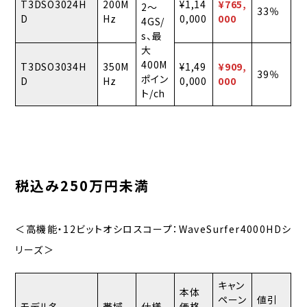
T3DSO3024H
200M
¥1,14
¥765,
2〜
33％
D
Hz
0,000
000
4GS/
s、最
大
400M
T3DSO3034H
350M
¥1,49
¥909,
39％
ポイン
D
Hz
0,000
000
ト/ch
税込み250万円未満
＜高機能・12ビットオシロスコープ：WaveSurfer4000HDシ
リーズ＞
キャン
本体
ペーン
値引
モデル名
帯域
仕様
価格