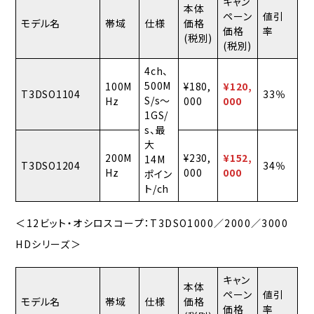
キャン
本体
ペーン
値引
モデル名
帯域
仕様
価格
価格
率
(税別)
(税別)
4ch、
500M
100M
¥180,
¥120,
T3DSO1104
33％
S/s〜
Hz
000
000
1GS/
s、最
大
200M
¥230,
¥152,
14M
T3DSO1204
34％
Hz
000
000
ポイン
ト/ch
＜12ビット・オシロスコープ：T3DSO1000／2000／3000
HDシリーズ＞
キャン
本体
ペーン
値引
モデル名
帯域
仕様
価格
価格
率