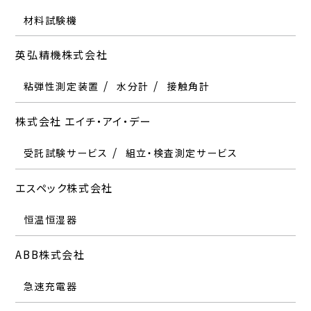
日本フリーザー株式会社
株式会社朋栄
品質管理システム
EMC可視化装置
材料試験機
恒温恒湿器
コグネックス株式会社
株式会社ジェイテクトサーモシステム
超低温槽
ノンフロン冷蔵庫
ハイスピードカメラ
東明工業株式会社
株式会社モリテックス
英弘精機株式会社
株式会社エス・ティ・ジャパン
画像測定機
恒温恒湿器
ディープラーニング
高温炉
画像処理システム
日本分光株式会社
ポリテックジャパン株式会社
材料試験機
照明
レンズ
クリープ試験機
粘弾性測定装置
クロマトグラフ
分光光度計
水分計
接触角計
電波暗室用樹脂製アクチュエータ
株式会社小坂研究所
株式会社ジェネシス
分光光度計
クロマトグラフ
受託試験サービス
各種振動計
株式会社 エイチ・アイ・デー
株式会社エス・ブイ・シー東京
東洋システム株式会社
真円度測定機
産業用インクジェット塗布装置
表面粗さ測定機
日本マテック株式会社
株式会社堀場製作所
受託試験サービス
受託試験サービス
組立・検査測定サービス
安全性評価システム
株式会社コスモ計器
ジャパンセンサー株式会社
超音波検査装置
磁気探傷器
X線分析装置
粒度分布測定装置
エスペック株式会社
株式会社エヌエフ回路設計
株式会社東洋精機製作所
リークテスタ
放射温度計
圧力計
流量計
株式会社日本レーザー
恒温恒湿器
任意波形発生器
電源機器
LCRメータ
オゾン劣化試験機
材料試験機
摩擦摩耗試験機
コニカミノルタ株式会社
ジャパンハイテック株式会社
燃料電池評価システム
表面粗さ測定機
粒度分布測定装置
レーザー光源
衝撃試験機
クリープ試験機
PIV
原子間力顕微鏡(AFM)
ABB株式会社
高分子材料評価試験機
密度計
比重計
色差計
光学顕微鏡
分光測色計
照度計
輝度計
株式会社エビデント
株式会社ニラコ
急速充電器
東レエンジニアリング株式会社
スカラ株式会社
光学顕微鏡
工業用内視鏡
超音波検査装置