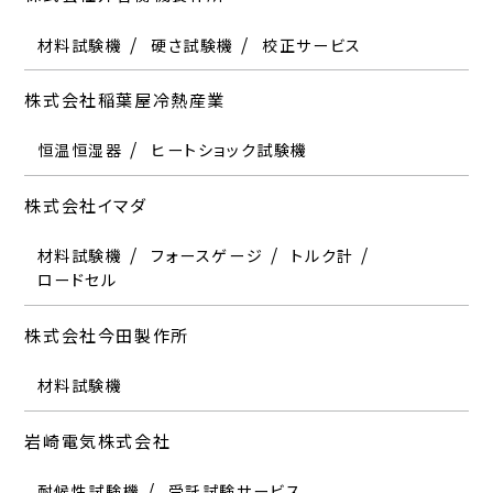
株式会社今田製作所
グラフテック岩通計測株式会社
電子磁気工業株式会社
バネ試験機
荷重試験機
トルク試験機
富士物産株式会社
各種振動計
クールインキュベータ
加速度計
PLC用センサアンプ
材料試験機
ねじ締付け試験機
硬さ試験機
校正サービス
材料試験機
データロガー
渦流探傷装置
オシロスコープ
着・脱磁電源装置
硬さ試験機
株式会社シンアペックス
ミネベアミツミ株式会社
株式会社稲葉屋冷熱産業
日本サーモ株式会社
岩崎電気株式会社
株式会社クリアライズ
株式会社電子制御国際
株式会社富士テクニカルリサーチ
リワーク装置
ロードセル
恒温恒湿器
大気ガス分析計
ヒートショック試験機
耐候性試験機
受託試験サービス
インパルス巻線試験機
受託試験サービス
3Dスキャナ
神栄テクノロジー株式会社
株式会社ミルス・システムズ
株式会社イマダ
日本シールドエンクロージャー株式会社
株式会社インターナショナル・サーボ・データー
株式会社グローブボックス・ジャパン
株式会社電測
株式会社二葉科学
衝撃試験機
工業用内視鏡
材料試験機
電波暗室
フォースゲージ
トルク計
ロードセル
サーボシステム機器
グローブボックス
膜厚計
各種センサ
恒温恒湿器
熱処理装置
新栄電子計測器株式会社
株式会社村上色彩技術研究所
日本スピンドル製造株式会社
株式会社今田製作所
インフィコン株式会社
株式会社計測技術研究所
東機産業株式会社
株式会社フローベル
自動車用試験装置
色差計
光沢計
透過率測定器
二次電池性能評価装置
ドライルーム
精密空調機器
材料試験機
リークディテクター
任意波形発生器
粘度計
電源機器
絶縁抵抗試験器
両面顕微鏡
カメラシステム
株式会社 シンキー
明伸工機株式会社
耐電圧試験器
アース導通試験器
ジッタメータ
日本電産マシナリー株式会社
岩崎電気株式会社
株式会社ウィンテクノ
株式会社東京衡機試験機
ブルカージャパン株式会社
攪拌機
試験・検査システム開発
ソフトウェア受託開発
株式会社ケツト科学研究所
モーター特性試験機
インライン3D外観検査装置
Excelマクロ開発
通信・制御
耐候性試験機
モニタアーム
材料試験機
疲労試験機
受託試験サービス
平面曲げ試験機