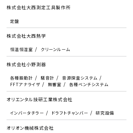
精密空調機器
X線CT装置
ドライブース
真空ポンプ
株式会社大西測定工具製作所
オルガノ株式会社
ソルーション株式会社
定盤
純水製造装置
自動車用試験装置
株式会社大西熱学
恒温恒湿室
クリーンルーム
株式会社小野測器
各種振動計
騒音計
音源探査システム
FFTアナライザ
無響室
各種ベンチシステム
オリエンタル技研工業株式会社
インバータチラー
ドラフトチャンバー
研究設備
オリオン機械株式会社