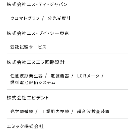
消耗品(純金属・合金・蒸着源)
株式会社エス・ティ・ジャパン
水質分析計
デジタルマイクロスコープ
エミック株式会社
株式会社ニレコ
クロマトグラフ
分光光度計
特許機器株式会社
スガ試験機株式会社
振動試験装置
衝撃試験機
恒温恒湿器
エアバッグシステム開発検査装置（衝撃試験機）
分光光度計
株式会社エス・ブイ・シー東京
防振・除振機器
振動監視システム
塩水噴霧試験機
ガス腐食試験機
耐候性試験機
オゾン劣化試験機
光沢計
エム・ビー・エス株式会社
ネッチ・ジャパン 株式会社
受託試験サービス
株式会社トプコンテクノハウス
株式会社菅原研究所
プレスケール
熱分析装置
株式会社エヌエフ回路設計
分光放射計
輝度計
照度計
ストロボスコープ
モーター性能測定機
株式会社エリオニクス
ネッパジーン株式会社
任意波形発生器
電源機器
LCRメータ
株式会社トリニティーラボ
ベアリング検査機
燃料電池評価システム
電子顕微鏡(SEM・TEM)
遺伝子導入装置
細胞融合装置
電子線三次元粗さ解析装置
摩擦摩耗試験機
攪拌測定装置
荷重計
スズキ株式会社
電子ビーム描画装置
株式会社エビデント
ネムス株式会社
トーニック株式会社
超音波卓上洗浄機
株式会社エー・アンド・デイ
光学顕微鏡
工業用内視鏡
超音波検査装置
高温炉
風速計
株式会社ストルアス
摩擦摩耗試験機
精密天秤
各種ベンチシステム
エミック株式会社
HILS
自動車用試験装置
株式会社ノイズ研究所