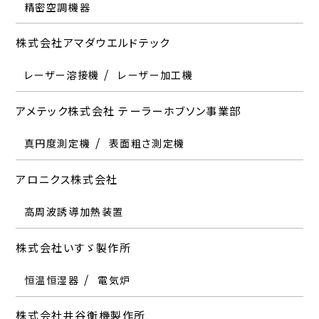
ビデオジェット・エックスライト株式会社
株式会社システムプラス
株式会社米倉製作所
精密空調機器
高周波誘導加熱装置
ひずみゲージ
書画カメラ
電子黒板
ロードセル
各種センサ
輸郭形状測定機
株式会社UNICO
日本カノマックス株式会社
分光測色計
分光濃度計
各種振動計
材料試験機
サーモグラフィー
疲労試験機
摩擦摩耗試験機
モーダル解析
株式会社アマダウエルドテック
株式会社いすゞ製作所
楠本化成株式会社
テスター産業株式会社
音響解析システム
衝撃試験機
受託試験サービス
三井電気精機株式会社
グローブボックス
風速計
レーザー計測器
パーティクルカウンター
株式会社ピーエムティー
レーザー溶接機
恒温恒湿器
恒温恒湿器
硬さ試験機
疲労試験機
電気炉
受託試験サービス
レーザー加工機
摩擦摩耗試験機
シナノケンシ株式会社
衝撃試験機
コーター
バネ試験機
塗料・インキ試験機
株式会社日本技術センター
レーザー加工機
NC加工機
ステージ
アメテック株式会社 テーラーホブソン事業部
株式会社井谷衡機製作所
クボテック株式会社
データロガー
株式会社テスミック
三谷商事株式会社
特注試験機
各種検査装置
特注製品・設計製作
ファロージャパン株式会社
真円度測定機
材料試験機
画像処理外観検査装置
硬さ試験機
表面粗さ測定機
校正サービス
株式会社島津製作所
プリント基板検査システム
画像処理
ディープラーニング
日本キスラー合同会社
三次元座標測定機
画像解析計測システム
アロニクス株式会社
株式会社稲葉屋冷熱産業
黒田精工株式会社
X線CT装置
分光光度計
発光分光分析装置
デュージャパン株式会社
圧力センサ
株式会社フィッシャー・インストルメンツ
X線分析装置
株式会社ミツトヨ
高周波誘導加熱装置
恒温恒湿器
ゲージ
平面度測定装置
ヒートショック試験機
測長器
データロガー
株式会社日本クラビス
X線分析装置
膜厚計
松栄電子工業株式会社
三次元座標測定機
真円度測定機
表面粗さ測定機
株式会社いすゞ製作所
株式会社イマダ
クロマジャパン株式会社（Chroma社）
輸郭形状測定機
画像測定機
レーザー測長器
テレダイン・ジャパン株式会社（テレダイン・レクロイ社）
治具
株式会社フォトロン
電源機器
測定工具
恒温恒湿器
材料試験機
電源機器
電池評価システム
電気炉
フォースゲージ
トルク計
ロードセル
EV・PHV関連自動検査システム
オシロスコープ
プロトコルアナライザ
日本計測システム株式会社
ハイスピードカメラ
昭和測器株式会社
三菱電機エンジニアリング株式会社
株式会社井谷衡機製作所