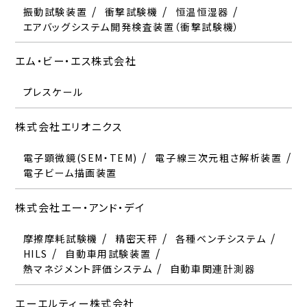
熱マネジメント評価システム
切断機・研磨機
自動車関連計測器
振動試験装置
衝撃試験機
恒温恒湿器
エアバッグシステム開発検査装置（衝撃試験機）
EMC試験器
電磁環境関連製品
エーエルティー株式会社
スペクトリス株式会社
エム・ビー・エス株式会社
野村マイクロ・サイエンス株式会社
レーザースキャンシステム
X線分析装置
粒度分布測定装置
レーザースキャン計測
トルク変換器
応力解析
プレスケール
純水製造装置
ろ過装置
王子計測機器株式会社
株式会社スペースクリエイション
株式会社エリオニクス
位相差測定装置
分子配向計
EV HEV MG評価システム
電子顕微鏡(SEM・TEM)
電子線三次元粗さ解析装置
大塚電子株式会社
電子ビーム描画装置
成光産業株式会社
粒度分布測定装置
電気泳動装置
株式会社エー・アンド・デイ
熱収縮包装機
パレットストレッチ包装機
真空圧空成型機
沖エンジニアリング株式会社
摩擦摩耗試験機
精密天秤
各種ベンチシステム
HILS
自動車用試験装置
セイコーインスツル株式会社
熱マネジメント評価システム
受託試験サービス
自動車関連計測器
プリンタ
電子デバイス
エーエルティー株式会社
株式会社大西測定工具製作所