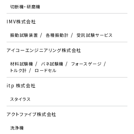
ヤマハファインテック株式会社
切断機・研磨機
振動試験装置
材料試験機
受託試験サービス
CO2濃度計
自動車用試験装置
恒温恒湿器
恒温恒湿器
マニピュレータ
バネ試験機
エージング装置
日射計
各種振動計
フォースゲージ
受託試験サービス
トルク計
輸郭形状測定機
ロードセル
基準原器
超音波検査装置
リークテスター
IMV株式会社
itp 株式会社
株式会社カトー
株式会社サム電子機械
中央精機株式会社
ナックイメージテクノロジー
浜松ホトニクス株式会社
マイクロ・スクェア株式会社
アクトファイブ株式会社
ラトックシステム株式会社
山菱電機株式会社
振動試験装置
スタイラス
恒温恒湿器
自動車用試験装置
光学顕微鏡
ハイスピードカメラ
分光光度計
デジタルマイクロスコープ
ヒートショック試験機
ステージ
光電子増倍管
各種振動計
受託試験サービス
撮像管
光半導体
洗浄機
気象環境試験室
各種光分析装置
パソコン周辺機器
光源
バーチャルスライドスキャナー
電源機器
周波数変換器
アイコーエンジニアリング株式会社
ABB株式会社
株式会社鷺宮製作所
株式会社中央製作所
株式会社南谷製作所
マグネット・フォース株式会社
アズワン株式会社
カールツァイス株式会社
リオン株式会社
ハヤシレピック株式会社
株式会社山本科学工具研究社
材料試験機
急速充電器
振動試験装置
電源機器
治具設計製作
着・脱磁装置
表面処理装置
バネ試験機
材料試験機
ゲージ設計製作
フォースゲージ
自動車用試験装置
トルク計
汎用機器
光学顕微鏡
各種振動計
ロードセル
レーザー顕微鏡
騒音計
照明
硬さ基準片
TPR大阪精密機械株式会社
サーモフィッシャーサイエンティフィック株式会社
超音波工業株式会社
株式会社ニコンソリューション
株式会社町田製作所
itp 株式会社
安立計器株式会社
株式会社キグチテクニクス
株式会社レスカ
株式会社パルメソ
株式会社山本金属製作所
歯車試験機
分光光度計
超音波ワイヤボンダ
光学顕微鏡
ファイバースコープ
クロマトグラフ
半導体検査装置
超音波洗浄機
発光分光分析装置
超音波計測機
スタイラス
温度計
受託試験サービス
質量分析装置
超音波接合機
粘弾性測定装置
核磁気共鳴装置
受託試験サービス
X線分析装置
受託試験サービス
疲労試験機
ボンディングテスタ
各種センサ
継手強度試験機
株式会社KJTD
株式会社ニッケ機械製作所
松定プレシジョン
はんだぬれ性試験機
熱伝導率測定装置
アクトファイブ株式会社
厚木デバイス株式会社
株式会社キャッツ電子設計
サンゲン株式会社
ツクモ工学株式会社
株式会社バンザイ
ユウアイ電子株式会社
超音波検査装置
半導体検査装置
電源機器
電子顕微鏡（SEM・TEM）
X線CT装置
株式会社リケン環境システム
洗浄機
インバータ
半導体検査機器
外観検査装置
光学顕微鏡
充放電試験システム
コンバータ
光学機器
クリーンブース