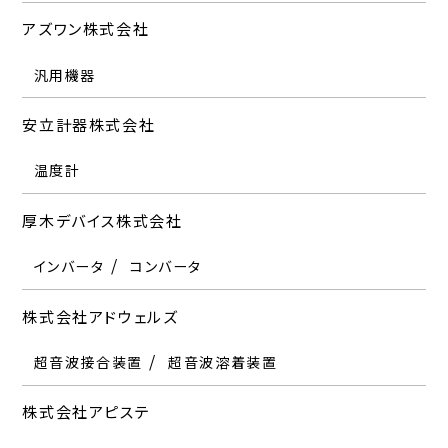
自動車用試験装置
修理・校正
JFEテクノリサーチ株式会社株式会社
ニッタ株式会社
電波暗室
アズワン株式会社
株式会社アドウェルズ
京西テクノス株式会社
株式会社サンコウ
ティアック株式会社
株式会社マツボー
パーキンエルマー合同会社
ユニオン光学株式会社
受託試験サービス
圧力分布測定システム
パーティクルカウンター
レーザーテック株式会社
汎用機器
超音波接合装置
修理・校正
水分計
加速度計
接触角計
膜厚計
マイクロホン
延命
超音波溶着装置
ピンホール探知器
分光光度計
光学顕微鏡
発光分光分析装置
デジタルマイクロスコープ
質量分析装置
JAPAN TESTING LABORATORIES株式会社
日東高圧株式会社
熱分析装置
非接触段差測定機
コンフォーカル顕微鏡
半導体・LCD検査装置
安立計器株式会社
株式会社アピステ
京都電子工業株式会社
三洋貿易株式会社
ティー・エイ・インスツルメント・ジャパン株式会社
株式会社マルトー
受託試験サービス
ガスハイトレード分解挙動実験装置
オートクレーブ
株式会社日立ハイテクサイエンス
ユニテクノ株式会社
温度計
精密空調機器
水分計
塩水噴霧試験機
疲労試験機
切断機・研磨機
導電率計
熱分析装置
促進耐候性試験機
密度比重計
粘度計
複合サイクル腐食試験機
TDKラムダ株式会社
日本アビオニクス株式会社
電子顕微鏡（SEM・TEM）
ICソケット/トレイ
プローブ顕微鏡
厚木デバイス株式会社
株式会社アマダウエルドテック
協和界面科学株式会社
株式会社ディー・エム・ティー
丸和電機株式会社
分光光度計
クロマトグラフ
発光分光分析装置
三和油化工業株式会社
電源機器
サーモグラフィー
質量分析装置
核磁気共鳴装置
熱分析装置
横河電機株式会社
インバータ
レーザー溶接機
接触角計
マグネットアナライザー
受託試験サービス
表面張力計
コンバータ
レーザー加工機
自動車用試験装置
着磁ヨーク・着磁コイル
摩擦計
X線分析装置
受託試験サービス
電子材料溶剤
電池用材料
エマルジョン
Hexagon Manufacturing Intelligence株式会社
日本ヴィジョン・エンジニアリング株式会社
デジタルマルチメーター
オシロスコープ
株式会社アドウェルズ
アメテック株式会社 テーラーホブソン事業部
協和光学工業株式会社
株式会社テクノス
マール・ジャパン株式会社
株式会社平山製作所
シグマ光機株式会社レーザ用
三次元座標測定機
光学顕微鏡
デジタルマイクロスコープ
3Dスキャナ
合同会社吉田高圧機械
超音波接合装置
真円度測定機
光学顕微鏡
外観検査装置
三次元座標測定機
表面粗さ測定機
超音波溶着装置
真円度測定機
表面粗さ測定機
HAST試験装置
プレッシャークッカー
光学顕微鏡
輸郭形状測定機
ステージ
測定顕微鏡
自動位置決め装置
高さ測定器
株式会社YAMABISHI
日本エフイー・アイ株式会社
オートクレーブ
レーザー光源
増圧機
空圧・水圧式試験装置
対物レンズ
耐圧試験
株式会社アピステ
アロニクス株式会社
株式会社共和電業
テクノホライゾン株式会社エルモカンパニー
三鷹光器株式会社
電源機器
電子顕微鏡(SEM・TEM)
充放電試験システム
周波数変換器