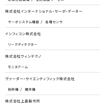
分光光度計
核磁気共鳴装置
熱分析装置
株式会社振研
水分計
バネ試験機
膜厚計
動力計
金属探知器
クリープ試験機
日本電子株式会社
X線分析装置
株式会社明電舎
株式会社インターナショナル・サーボ・データー
ヴァーダー・サイエンティフィック株式会社
振動試験装置
受託試験サービス
株式会社ケン・オートメーション
株式会社東京精密
電子顕微鏡（SEM・TEM）
クロマトグラフ
株式会社ブロードリーフ
動力計
自動車用試験装置
サーボシステム機器
粉砕機
質量分析装置
攪拌機
核磁気共鳴装置
各種センサ
X線分析装置
神港精機株式会社
疲労試験機
三次元座標測定機
EPMA
サーモグラフィー
真円度測定機
圧力分布測定
表面粗さ測定機
業務改善ソフト
メイワフォーシス株式会社
過流検査機
輸郭形状測定機
レーザー測長器
X線CT装置
インフィコン株式会社
株式会社上島製作所
自動車用試験装置
受託試験サービス
電池評価システム
投影機
真空ポンプ
日本電色工業株式会社
平和テクニカ株式会社
充放電試験システム
切断機・研磨機
電子顕微鏡前処理装置
高分子計器株式会社
リークディテクター
材料試験機
新東科学株式会社
色差計
光沢計
切断機・研磨機
株式会社東京測器研究所
メルクミリポア株式会社
硬さ試験機
ゴム・プラスチック硬度計
株式会社ウィンテクノ
英弘精機株式会社
表面性試験機
表面性試験機
日本電磁測器株式会社
ヘルツ株式会社
ひずみゲージ
純水製造装置
自動車用計測システム
国際計測器株式会社
モニタアーム
粘弾性測定装置
水分計
接触角計
シンフォニアテクノロジー株式会社
磁気探傷装置
着・脱磁装置
防振・除振機器
株式会社東京ダイヤモンド工具製作所
明立精機株式会社
振動試験装置
受託試験サービス
ヴァーダー・サイエンティフィック株式会社
株式会社 エイチ・アイ・デー
自動車用試験装置
衝突試験システム
自動車用試験装置
自動車関連試験設備
日本ニューノーズル株式会社
ベックマン・コールター株式会社
測定工具
防振・除振機器
ダイヤモンド工具
粉砕機
受託試験サービス
攪拌機
組立・検査測定サービス
国際チャート株式会社
株式会社ジェイ・エス・ピー
精密機械部品製造
粒度分布測定装置
東京貿易テクノシステム株式会社
森田テック株式会社
株式会社上島製作所
エスペック株式会社
記録紙
無響室
温湿度記録計
防音室