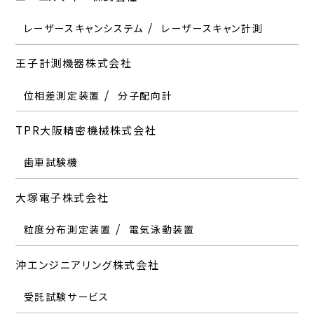
セキ技研株式会社
レーザースキャンシステム
定盤
レーザースキャン計測
産業用自動機の設計・製造
王子計測機器株式会社
株式会社大西熱学
株式会社セリア
位相差測定装置
恒温恒湿室
クリーンルーム
分子配向計
スクリーン印刷機
TPR大阪精密機械株式会社
株式会社小野測器
センサ・システム株式会社
歯車試験機
各種振動計
騒音計
音源探査システム
FFTアナライザ
無響室
各種ベンチシステム
クラックテスター
大塚電子株式会社
オリエンタル技研工業株式会社
ソノーラテクノロジー株式会社
粒度分布測定装置
電気泳動装置
インバータチラー
ドラフトチャンバー
研究設備
無響室
沖エンジニアリング株式会社
オリオン機械株式会社
ソフテックス株式会社
受託試験サービス
恒温恒湿器
インバータチラー
ドライルーム