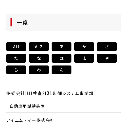
一覧
All
A-Z
あ
か
さ
た
な
は
ま
や
ら
わ
ん
株式会社IHI検査計測 制御システム事業部
株式会社IHI検査計測 制御システム事業部
アイエムティー株式会社
カトウ光研株式会社
株式会社サカエ
株式会社チノー
長野計器株式会社
株式会社ハイロックス
株式会社マイクロアドバンス
ヤマト科学株式会社
ライカマイクロシステムズ株式会社
株式会社渡商会
自動車用試験装置
自動車用試験装置
切断機・研磨機
微粒子可視化システム
ワゴン
温湿度センサ
圧力計
デジタルマイクロスコープ
光学顕微鏡
オシロスコープ
光学顕微鏡
分析・試験用ガス供給装置
キャビネット
温度計
デジタルマイクロスコープ
デジタルマイクロスコープ
温度記録計
任意波形発生器
流量計
ラック
シュリーレン
放射温度計
電源機器
PIVシステム
恒温恒湿器
ミクロトーム・イオンミリング
ヒートショック試験機
耐候性試験機
材料試験機
硬さ試験機
高温炉
アイエムティー株式会社
IMV株式会社
アイコーエンジニアリング株式会社
一般財団法人化学物質評価研究機構
株式会社サカキコーポレーション
千穂田精衡株式会社
ナガノサイエンス株式会社
株式会社橋本製作所
株式会社マイクロサポート
ライトハウス株式会社