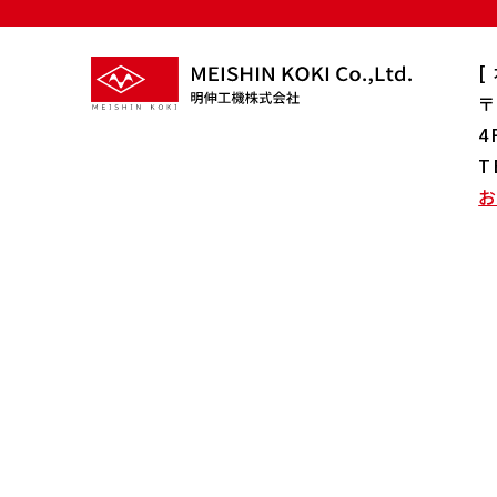
[
〒
4
T