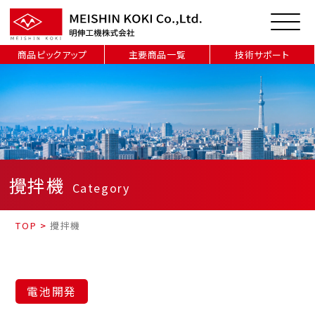
商品ピックアップ
主要商品一覧
技術サポート
攪拌機
Category
TOP
>
攪拌機
電池開発