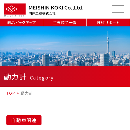
商品ピックアップ
主要商品一覧
技術サポート
動力計
Category
TOP
>
動力計
自動車関連