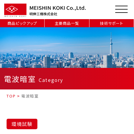
商品ピックアップ
主要商品一覧
技術サポート
電波暗室
Category
TOP
>
電波暗室
環境試験