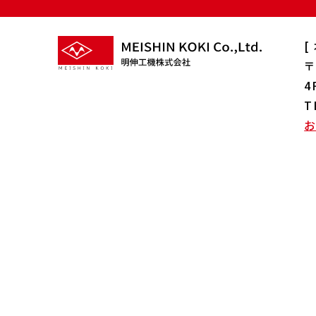
[
〒
4
T