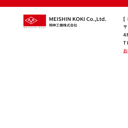
[
〒
4
T